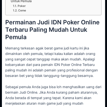
Untuk Pemula
Poker
Ceme
Permainan Judi IDN Poker Online
Terbaru Paling Mudah Untuk
Pemula
Memang terkesan agak berat game judi kartu ini jika
dimainkan oleh pemula, tetapi kalau kalian adalah orang
yang sangat cepat tanggap maka akan mudah. Apalagi
kebanyakan dari para pemain IDN Poker Online Terbaru
paling mudah ini adalah pemain yang profesional dengan
besaran bet yang tidak tanggung-tanggung besarnya.
Sebagai pemula Anda juga bisa loh menghasilkan uang dari
bermain Judi Online. Jika Anda kurang paham aturannya,
Anda berada di tempat yang tepat. Karena kami akan
menjelaskan aturan main game judi yang mudah