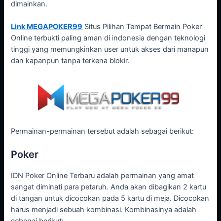
dimainkan.
Link MEGAPOKER99
Situs Pilihan Tempat Bermain Poker
Online terbukti paling aman di indonesia dengan teknologi
tinggi yang memungkinkan user untuk akses dari manapun
dan kapanpun tanpa terkena blokir.
Permainan-permainan tersebut adalah sebagai berikut:
Poker
IDN Poker Online Terbaru adalah permainan yang amat
sangat diminati para petaruh. Anda akan dibagikan 2 kartu
di tangan untuk dicocokan pada 5 kartu di meja. Dicocokan
harus menjadi sebuah kombinasi. Kombinasinya adalah
sebagai berikut: