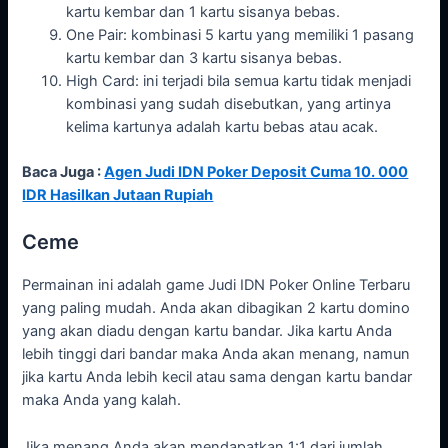
kartu kembar dan 1 kartu sisanya bebas.
One Pair: kombinasi 5 kartu yang memiliki 1 pasang
kartu kembar dan 3 kartu sisanya bebas.
High Card: ini terjadi bila semua kartu tidak menjadi
kombinasi yang sudah disebutkan, yang artinya
kelima kartunya adalah kartu bebas atau acak.
Baca Juga :
Agen Judi IDN Poker Deposit Cuma 10. 000
IDR Hasilkan Jutaan Rupiah
Ceme
Permainan ini adalah game Judi IDN Poker Online Terbaru
yang paling mudah. Anda akan dibagikan 2 kartu domino
yang akan diadu dengan kartu bandar. Jika kartu Anda
lebih tinggi dari bandar maka Anda akan menang, namun
jika kartu Anda lebih kecil atau sama dengan kartu bandar
maka Anda yang kalah.
Jika menang Anda akan mendapatkan 1:1 dari jumlah