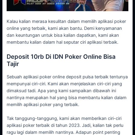
Kalau kalian merasa kesulitan dalam memilih aplikasi poker
online yang terbaik, kami akan bantu. Demi kenyamanan
dan keuntungan untuk bisa kalian dapatkan, kami akan
membantu kalian dalam hal seputar ciri aplikasi terbaik.
Deposit 10rb Di IDN Poker Online Bisa
Tajir
Sebuah aplikasi poker online deposit pulsa terbaik tentunya
mempunyai ciri-ciri. Kami akan menjelaskan ciri-ciri yang
dimaksud tadi. Apa yang kami sampaikan dibawah ini
nantinya merupakan hal yang bisa membantu kalian dalam
memilih aplikasi poker yang terbaik.
Tak tanggung-tanggung, kami akan memberikan ciri-ciri
aplikasi poker terbaik di tahun 2023. Jadi, kalian tak perlu
ragu lagi dalam memilih nantinya. Adapun point penting