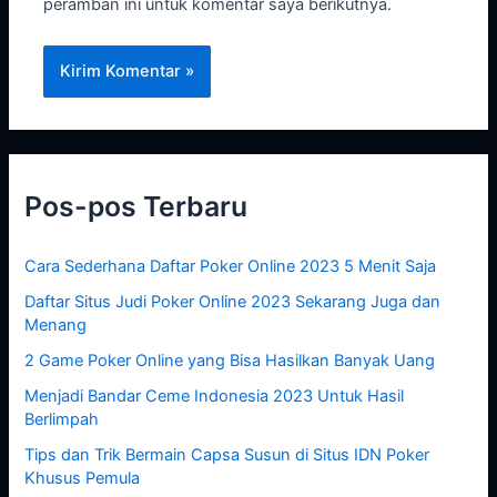
peramban ini untuk komentar saya berikutnya.
Pos-pos Terbaru
Cara Sederhana Daftar Poker Online 2023 5 Menit Saja
Daftar Situs Judi Poker Online 2023 Sekarang Juga dan
Menang
2 Game Poker Online yang Bisa Hasilkan Banyak Uang
Menjadi Bandar Ceme Indonesia 2023 Untuk Hasil
Berlimpah
Tips dan Trik Bermain Capsa Susun di Situs IDN Poker
Khusus Pemula