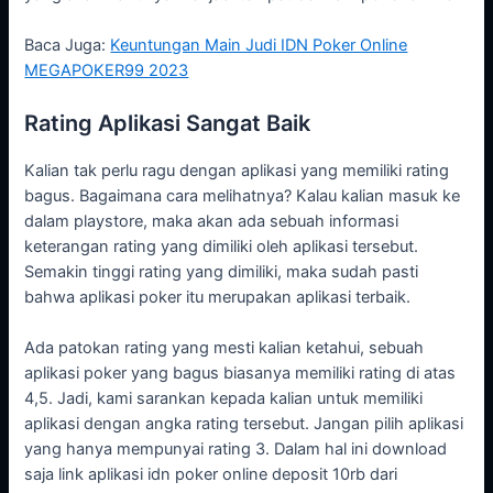
Baca Juga:
Keuntungan Main Judi IDN Poker Online
MEGAPOKER99 2023
Rating Aplikasi Sangat Baik
Kalian tak perlu ragu dengan aplikasi yang memiliki rating
bagus. Bagaimana cara melihatnya? Kalau kalian masuk ke
dalam playstore, maka akan ada sebuah informasi
keterangan rating yang dimiliki oleh aplikasi tersebut.
Semakin tinggi rating yang dimiliki, maka sudah pasti
bahwa aplikasi poker itu merupakan aplikasi terbaik.
Ada patokan rating yang mesti kalian ketahui, sebuah
aplikasi poker yang bagus biasanya memiliki rating di atas
4,5. Jadi, kami sarankan kepada kalian untuk memiliki
aplikasi dengan angka rating tersebut. Jangan pilih aplikasi
yang hanya mempunyai rating 3. Dalam hal ini download
saja link aplikasi idn poker online deposit 10rb dari