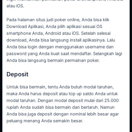
atau iOS.
Pada halaman situs judi poker online, Anda bisa klik
Download Aplikasi, Anda pilih aplikasi sesuai OS
smartphone Anda, Android atau iOS. Setelah selesai
download, Anda bisa langsung install aplikasinya. Lalu
Anda bisa login dengan menggunakan username dan
password yang Anda buat saat mendaftar. Selangkah lagi
Anda bisa langsung bermain permainan poker.
Deposit
Untuk bisa bermain, tentu Anda butuh modal taruhan,
maka Anda harus deposit atau top up saldo Anda untuk
modal taruhan. Dengan modal deposit mulai dari 25.000
rupiah Anda sudah bisa bermain dan bertaruh. Namun
Anda bisa juga deposit dengan nominal lebih besar agar
peluang menang Anda semakin besar.