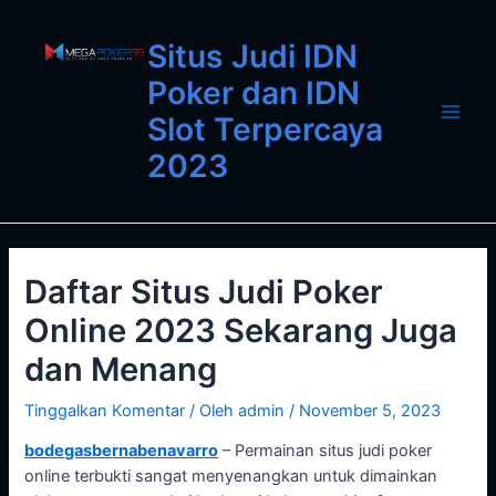
Lewati
ke
Situs Judi IDN
konten
Poker dan IDN
Slot Terpercaya
M
2023
a
i
n
Daftar Situs Judi Poker
M
Online 2023 Sekarang Juga
e
dan Menang
n
Tinggalkan Komentar
/ Oleh
admin
/
November 5, 2023
u
bodegasbernabenavarro
– Permainan situs judi poker
online terbukti sangat menyenangkan untuk dimainkan