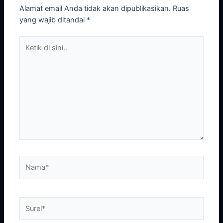
Alamat email Anda tidak akan dipublikasikan.
Ruas
yang wajib ditandai
*
Ketik
di
sini..
Nama*
Surel*